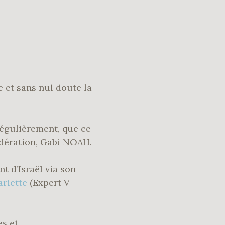
 et sans nul doute la
régulièrement, que ce
fédération, Gabi NOAH.
 d’Israël via son
riette
(Expert V –
es et